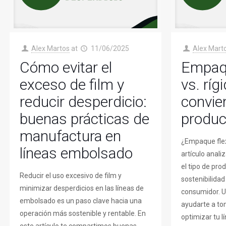
Alex Martos
at
11/06/2025
Alex Mart
Cómo evitar el
Empaqu
exceso de film y
vs. ríg
reducir desperdicio:
convie
buenas prácticas de
produc
manufactura en
¿Empaque flex
líneas embolsado
artículo anal
el tipo de prod
Reducir el uso excesivo de film y
sostenibilidad
minimizar desperdicios en las líneas de
consumidor. U
embolsado es un paso clave hacia una
ayudarte a to
operación más sostenible y rentable. En
optimizar tu 