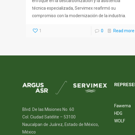
enfoque en la descarbonización y la asistencia
técnica especializada, Servimex reafirmó su
compromiso con la modernización de la industria.
1
0
Read more
REPRESE
Fawema
Blvd. De las Misiones No. 60
HDG
Col. Ciudad Satélite – 53100
WOLF
Naucalpan de Juárez, Estado de México,
México